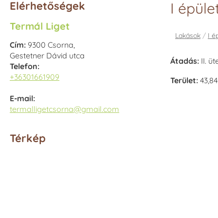
Elérhetőségek
I épüle
Termál Liget
Lakások
/
I é
Cím:
9300 Csorna,
Gestetner Dávid utca
Átadás:
II. ü
Telefon:
+36301661909
Terület:
43,8
E-mail:
termalligetcsorna@gmail.com
Térkép