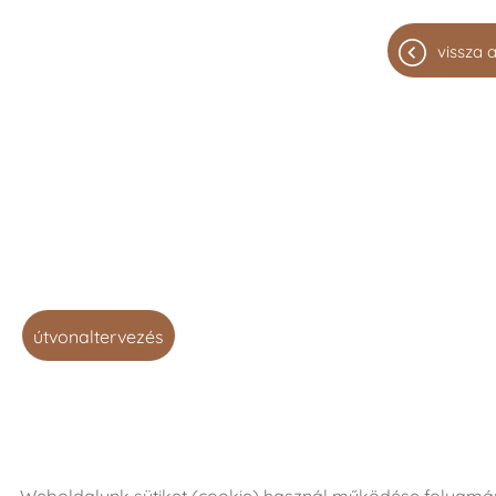
vissza a
útvonaltervezés