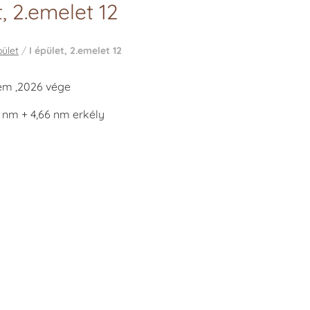
t, 2.emelet 12
pület
/
I épület, 2.emelet 12
tem ,2026 vége
4 nm + 4,66 nm erkély